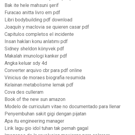
Bak ite hele mahsuni şerif
Furacao anitta livro em pdf
Libri bodybuilding pdf download
Joaquín y maclovia se quieren casar pdf
Capitulos completos el incidente
Insan hakları konu anlatımı pdf
Sidney sheldon könyvek pdf
Makalah imunologi kanker pdf
Angka keluar sdy 4d
Converter arquivo cbr para pdf online
Vinicius de moraes biografia resumida
Kelainan metabolisme lemak pdf
Cova des culleram
Book of the new sun amazon
Modelo de curriculum vitae no documentado para llenar
Penyembuhan sakit gigi dengan pijatan
Apa itu engineering manager
Lirik lagu gio idol tuhan tak pernah gagal