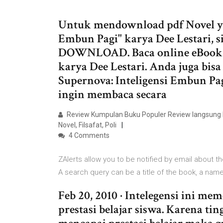
Untuk mendownload pdf Novel yan
Embun Pagi" karya Dee Lestari, s
DOWNLOAD. Baca online eBook S
karya Dee Lestari. Anda juga bis
Supernova: Inteligensi Embun Pagi
ingin membaca secara
Review Kumpulan Buku Populer Review langsung k
Novel, Filsafat, Poli
4 Comments
ZAlerts allow you to be notified by email about t
A search query can be a title of the book, a name
Feb 20, 2010 · Intelegensi ini m
prestasi belajar siswa. Karena ti