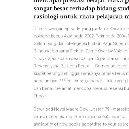
mencapai prestasi belajar maka 
sangat besar terhadap bidang st
rasiologi untuk rnata pelajaran 
Dimulai dengan episode yang pertama Kesatria, Pu
episode kedua Akar pada 2002, Petir pada 2004, P
Gelombang dan Intelegensi Embun Pagi. Supernov
Bandung bernama Elektra. Game Over by Valerie P
Nindya Sjah adalah seandainya. Di permainan ini,
Resensi yang Baik dan Benar ... Sementara pada I
siasat perang sehingga semuanya terasa terus men
sebelumnya. *** Ya, mungkin seperti itulah yang 
dan benar. Selamat mencoba menulis resensi buk
Ebook
Download Novel Madre Dewi Lestari 79 - marssli
скачать бесплатно. Электронная библиотека. Поис
availability of new books according to your searc