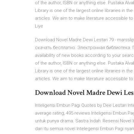
of the author, ISBN or anything else. Pustaka Al
Library is one of the largest online libraries in 
articles. We aim to make literature accessible t
Liye
Download Novel Madre Dewi Lestari 79 - marssli
скачать бесплатно. Электронная библиотека. Поис
availability of new books according to your searc
of the author, ISBN or anything else. Pustaka Al
Library is one of the largest online libraries in 
articles. We aim to make literature accessible t
Download Novel Madre Dewi L
Inteligensi Embun Pagi Quotes by Dee Lestari Inte
average rating, 495 reviews Inteligensi Embun P
untuk punya drama. Sastra Indah: Resensi Novel 
dari itu semua novel Intelegensi Embun Pagi ny