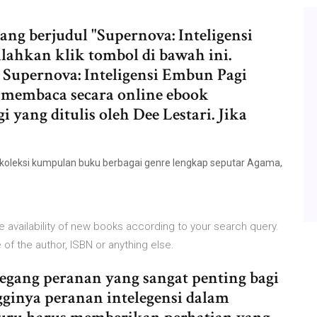
g berjudul "Supernova: Inteligensi
ilahkan klik tombol di bawah ini.
upernova: Inteligensi Embun Pagi
a membaca secara online ebook
 yang ditulis oleh Dee Lestari. Jika
oleksi kumpulan buku berbagai genre lengkap seputar Agama,
he availability of new books according to your search query.
 of the author, ISBN or anything else.
emegang peranan yang sangat penting bagi
ngginya peranan intelegensi dalam