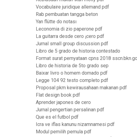
Vocabulaire juridique allemand pdf
Rab pembuatan tangga beton
Yan flütte do notası
Leconomia di zio paperone pdf
La guitarra desde cero ¡cero pdf
Jurnal small group discussion pdf
Libro de 5 grado de historia contestado
Format surat pernyataan cpns 2018 sscn.bkn.go
Libro de historia de 5to grado sep
Baixar livro o homem domado pdf
Legge 104 92 testo completo pdf
Proposal pkm kewirausahaan makanan pdf
Flat design book pdf
Aprender japones de cero
Jurnal pengertian persalinan pdf
Que es el futbol pdf
Icra ve iflas kanunu nizamnamesi pdf
Modul pemilih pemula pdf