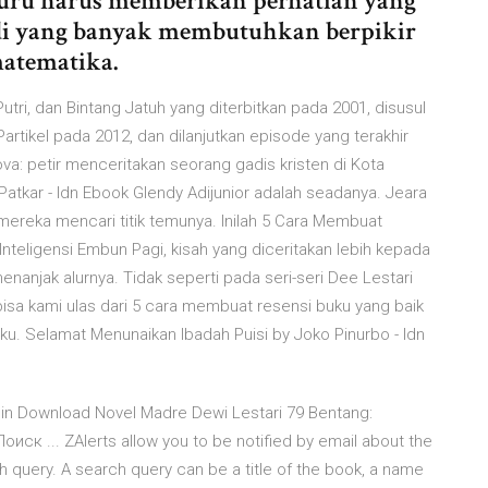
guru harus memberikan perhatian yang
udi yang banyak membutuhkan berpikir
matematika.
tri, dan Bintang Jatuh yang diterbitkan pada 2001, disusul
artikel pada 2012, dan dilanjutkan episode yang terakhir
a: petir menceritakan seorang gadis kristen di Kota
atkar - Idn Ebook Glendy Adijunior adalah seadanya. Jeara
 mereka mencari titik temunya. Inilah 5 Cara Membuat
nteligensi Embun Pagi, kisah yang diceritakan lebih kepada
anjak alurnya. Tidak seperti pada seri-seri Dee Lestari
bisa kami ulas dari 5 cara membuat resensi buku yang baik
u. Selamat Menunaikan Ibadah Puisi by Joko Pinurbo - Idn
pin Download Novel Madre Dewi Lestari 79 Bentang:
к ... ZAlerts allow you to be notified by email about the
h query. A search query can be a title of the book, a name