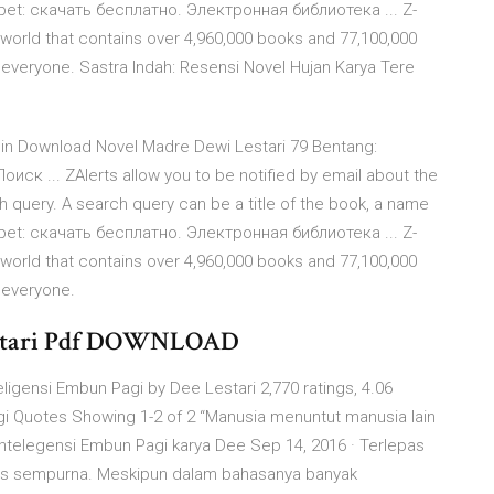
vabet: скачать бесплатно. Электронная библиотека ... Z-
the world that contains over 4,960,000 books and 77,100,000
o everyone. Sastra Indah: Resensi Novel Hujan Karya Tere
pin Download Novel Madre Dewi Lestari 79 Bentang:
к ... ZAlerts allow you to be notified by email about the
h query. A search query can be a title of the book, a name
vabet: скачать бесплатно. Электронная библиотека ... Z-
the world that contains over 4,960,000 books and 77,100,000
o everyone.
estari Pdf DOWNLOAD
ligensi Embun Pagi by Dee Lestari 2,770 ratings, 4.06
agi Quotes Showing 1-2 of 2 “Manusia menuntut manusia lain
Intelegensi Embun Pagi karya Dee Sep 14, 2016 · Terlepas
aris sempurna. Meskipun dalam bahasanya banyak