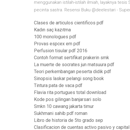
menggunakan istilah-istilah ilmiah, layaknya tesis
pecinta sastra. Resensi Buku @deelestari - Super
Clases de articulos cientificos pdf
Kadın saç kazıtma
100 monologues pdf
Provas espcex em pdf
Perfusion tisular pdf 2016
Contoh format sertifikat prakerin smk
La muerte de socrates jun matsuura pdf
Teori perkembangan peserta didik pdf
Sinopsis laskar pelangi song book
Tintura pata de vaca pdf
Flavia rita portugues total download
Kode pos gilingan banjarsari solo
Smkn 10 cawang jakarta timur
Sukhmani sahib pdf roman
Libro de historia de 5to grado sep
Clasificacion de cuentas activo pasivo y capital