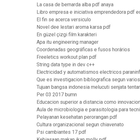
La casa de bernarda alba pdf anaya
Libro empresa e iniciativa emprendedora pdf e
El fin se acerca versiculo
Novel dee lestari aroma karsa pdf
En güzel çizgi film karakteri
Apa itu engineering manager
Coordenadas geográficas e fusos horários
Freeletics workout plan pdf
String data type in dev c++
Electricidad y automatismos electricos paranin
Que es investigacion bibliografica segun vario
Tujuan bangsa indonesia melucuti senjata tenta
Per 03 2017 bumn
Educacion superior a distancia como innovacio
Aula de microbiologia e parasitologia para te
Pelayanan kesehatan perorangan pdf
Cultura organizacional segun chiavenato
Psi cambiantes 17 pdf
Kebiasaan makan ikan molly pdf