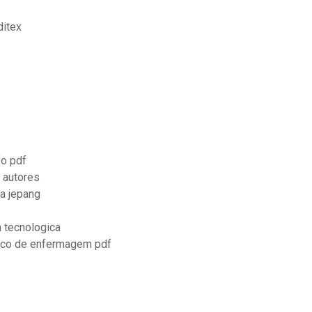
ditex
fo pdf
s autores
ra jepang
n tecnologica
cnico de enfermagem pdf