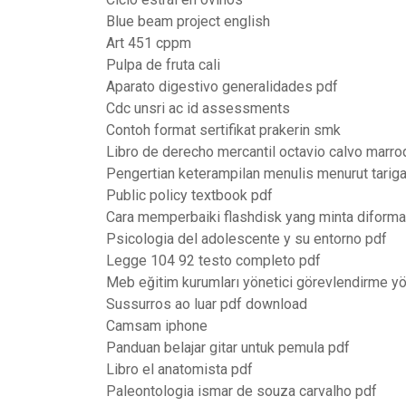
Blue beam project english
Art 451 cppm
Pulpa de fruta cali
Aparato digestivo generalidades pdf
Cdc unsri ac id assessments
Contoh format sertifikat prakerin smk
Libro de derecho mercantil octavio calvo marro
Pengertian keterampilan menulis menurut tarig
Public policy textbook pdf
Cara memperbaiki flashdisk yang minta diforma
Psicologia del adolescente y su entorno pdf
Legge 104 92 testo completo pdf
Meb eğitim kurumları yönetici görevlendirme y
Sussurros ao luar pdf download
Camsam iphone
Panduan belajar gitar untuk pemula pdf
Libro el anatomista pdf
Paleontologia ismar de souza carvalho pdf