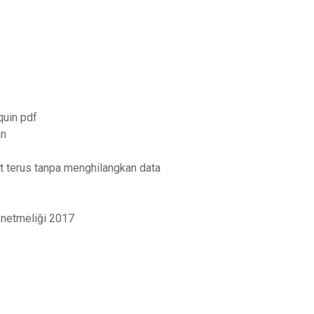
quin pdf
an
t terus tanpa menghilangkan data
önetmeliği 2017