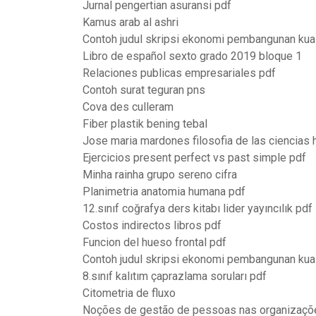
Jurnal pengertian asuransi pdf
Kamus arab al ashri
Contoh judul skripsi ekonomi pembangunan kuali
Libro de español sexto grado 2019 bloque 1
Relaciones publicas empresariales pdf
Contoh surat teguran pns
Cova des culleram
Fiber plastik bening tebal
Jose maria mardones filosofia de las ciencias
Ejercicios present perfect vs past simple pdf
Minha rainha grupo sereno cifra
Planimetria anatomia humana pdf
12.sınıf coğrafya ders kitabı lider yayıncılık pdf
Costos indirectos libros pdf
Funcion del hueso frontal pdf
Contoh judul skripsi ekonomi pembangunan kuali
8.sınıf kalıtım çaprazlama soruları pdf
Citometria de fluxo
Noções de gestão de pessoas nas organizaçõ