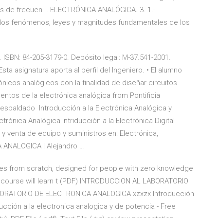
es de frecuen- . ELECTRÓNICA ANALÓGICA. 3. 1.-
n los fenómenos, leyes y magnitudes fundamentales de los
BN: 84-205-3179-0. Depósito legal: M-37.541-2001.
ta asignatura aporta al perfil del Ingeniero. • El alumno
nicos analógicos con la finalidad de diseñar circuitos
ntos de la electrónica analógica from Pontificia
 respaldado Introducción a la Electrónica Analógica y
ectrónica Analógica Intriducción a la Electrónica Digital
y venta de equipo y suministros en: Electrónica,
 ANALOGICA | Alejandro …
ses from scratch, designed for people with zero knowledge
s course will learn t (PDF) INTRODUCCION AL LABORATORIO
ORATORIO DE ELECTRONICA ANALOGICA xzxzx Introducción
ducción a la electronica analogica y de potencia - Free