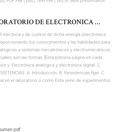
, PDF File (.pdf), Text File (.txt) or view presentation
BORATORIO DE ELECTRONICA …
éctrica y de control de dicha energía (electrónica
proporcionando los conocimientos y las habilidades para
analógicos a sistemas mecatrónicos y electromecánicos.
¿Cuáles son las formas, [Esta primera página en cada
ión y Electrónica analógica y electrónica digital. 2.
ENCIAS. A. Introducción. B. Resistencias fijas. C.
tal en el laboratorio o como Esta serie de experimentos
esumen pdf