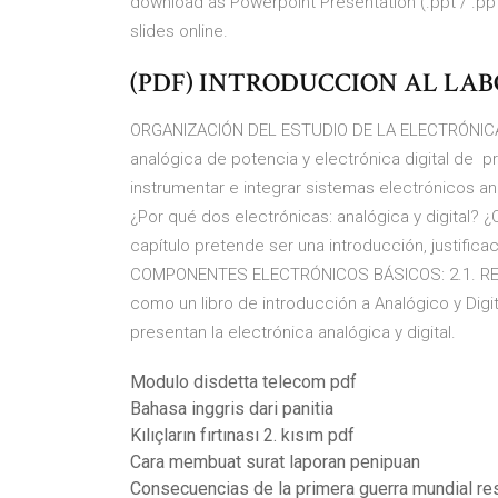
download as Powerpoint Presentation (.ppt / .pptx)
slides online.
(PDF) INTRODUCCION AL LA
ORGANIZACIÓN DEL ESTUDIO DE LA ELECTRÓNICA el
analógica de potencia y electrónica digital de 
instrumentar e integrar sistemas electrónicos 
¿Por qué dos electrónicas: analógica y digital? 
capítulo pretende ser una introducción, justificac
COMPONENTES ELECTRÓNICOS BÁSICOS: 2.1. RESIST
como un libro de introducción a Analógico y Digi
presentan la electrónica analógica y digital.
Modulo disdetta telecom pdf
Bahasa inggris dari panitia
Kılıçların fırtınası 2. kısım pdf
Cara membuat surat laporan penipuan
Consecuencias de la primera guerra mundial r