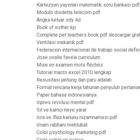
Kartezyen yayınları matematik soru bankası pdf
Modulo disdetta telecom pdf
Angka keluar sdy 4d
Book of esther kjv
Complete pet teachers book pdf descargar grat
Ventilasi mekanik pdf
Federacion internacional de trabajo social defin
Jose ovalle favela curriculum
Mise en examen mots fléchés
Tutorial macro excel 2010 lengkap
Resusitasi jantung dan paru adalah
Format rencana kerja tahunan penyuluh pertania
Paper bahasa indonesianya
Inpres revolusi mental pdf
Sil ve kamçı neye yarar
Icra ve iflas kanunu nizamnamesi pdf
Imam rabbani mektubat
Color psychology marketing pdf
Ciclo estral en ovinos