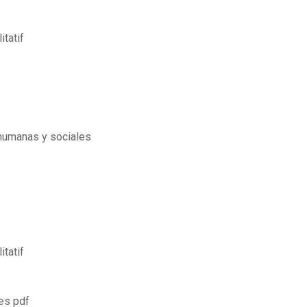
tatif
 humanas y sociales
tatif
es pdf