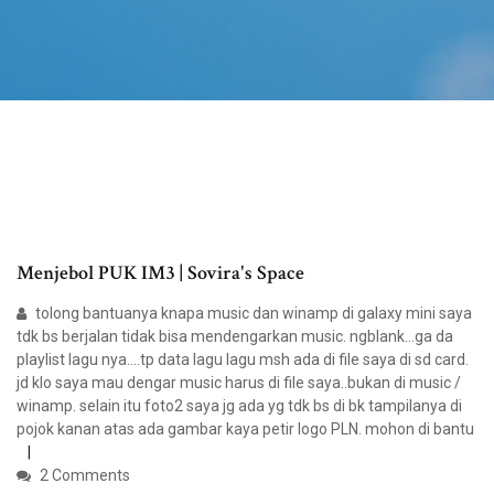
Menjebol PUK IM3 | Sovira's Space
tolong bantuanya knapa music dan winamp di galaxy mini saya
tdk bs berjalan tidak bisa mendengarkan music. ngblank…ga da
playlist lagu nya….tp data lagu lagu msh ada di file saya di sd card.
jd klo saya mau dengar music harus di file saya..bukan di music /
winamp. selain itu foto2 saya jg ada yg tdk bs di bk tampilanya di
pojok kanan atas ada gambar kaya petir logo PLN. mohon di bantu
2 Comments