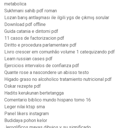
metabolica
Sukhmani sahib pdf roman
Lozan barış antlaşması ile ilgili ygs de çıkmış sorular
Download pdf offline
Guida catania e dintorni pdf
11 casos de factorizacion pdf
Diritto e procedura parlamentare pdf
Livro crescer em comunhão volume 1 catequizando pdf
Learn russian cases pdf
Ejercicios intervalos de confianza pdf
Quante rose a nascondere un abisso testo
Higado graso no alcoholico tratamiento nutricional pdf
Oskar rezepte pdf
Hadits kerukunan bertetangga
Comentario biblico mundo hispano tomo 16
Leger nilai ktsp sma
Panel likers instagram
Budidaya pohon kelor
Jeroglíficos mayas dibujos y su significado