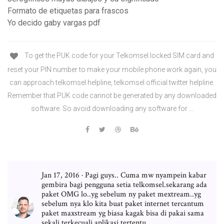
Formato de etiquetas para frascos
Yo decido gaby vargas pdf
To get the PUK code for your Telkomsel locked SIM card and
reset your PIN number to make your mobile phone work again, you
can approach telkomsel helpline, telkomsel official twitter helpline.
Remember that PUK code cannot be generated by any downloaded
software. So avoid downloading any software for …
Jan 17, 2016 · Pagi guys.. Cuma mw nyampein kabar
gembira bagi pengguna setia telkomsel.sekarang ada
paket OMG lo..yg sebelum ny paket mextream..yg
sebelum nya klo kita buat paket internet tercantum
paket maxstream yg biasa kagak bisa di pakai sama
sekali terkecuali aplikasi tertentu..