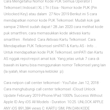
Cara Mengetahui Nomor Kode PUK Semua Operator |
Telkomsel | Indosat | XL | Tri | Esia - Nomor kode PUK (Pin
Unlocked Key) atau dalam 27 Nov 2019 Berikut ini 5 cara
mendapatkan nomor kode PUK Telkomsel. Mudah kok gak
sampai 2 Menit sudah dapat ! 28 Jan 2020 cara melihat kode
puk smartfren; cara memasukkan kode aktivasi kartu
smartfren . Related. Cara Aktivasi Kartu Telkomsel. Cara
Mendapatkan PUK Telkomsel simPATI & Kartu AS - Info ...
Untuk mendapatkan kode PUK Telkomsel; simPATI dan Kartu
AS nggak repot-repot amat kok. Yang jelas untuk 7 cara di
bawah ini kamu bisa menggunakan nomor Telkomsel yang lain
(la iyalah, khan nomornya keblokir :p).
Cara nelpon call center telkomsel - YouTube Jan 12, 2018 ·
Cara menghubungi call center telkomsel. iCloud Unlock
Update February 2019 iPhone/iPad 1000% Success Without
Apple ID Any iOS All Models - Duration: 10:25. UNLOCK APPLE
ANY iOS 891,384 views C: KARTU SIM, PIN DAN KODE