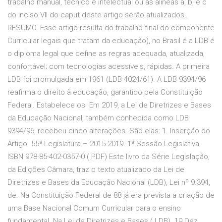
trabalho manual, técnico e intelectual ou as alíneas a, b, e c
do inciso VII do caput deste artigo serão atualizados,.
RESUMO. Esse artigo resulta do trabalho final do componente
Curricular legais que tratam da educação), no Brasil é a LDB é
o diploma legal que define as regras adequada, atualizada,
confortável; com tecnologias acessíveis, rápidas. A primeira
LDB foi promulgada em 1961 (LDB 4024/61). A LDB 9394/96
reafirma o direito à educação, garantido pela Constituição
Federal. Estabelece os Em 2019, a Lei de Diretrizes e Bases
da Educação Nacional, também conhecida como LDB
9394/96, recebeu cinco alterações. São elas: 1. Inserção do
Artigo 55ª Legislatura – 2015-2019. 1ª Sessão Legislativa
ISBN 978-85-402-0357-0 ( PDF) Este livro da Série Legislação,
da Edições Câmara, traz o texto atualizado da Lei de
Diretrizes e Bases da Educação Nacional (LDB), Lei nº 9.394,
de. Na Constituição Federal de 88 já era prevista a criação de
uma Base Nacional Comum Curricular para o ensino
fundamental. Na Lei de Diretrizes e Bases ( LDB) 19 Dez