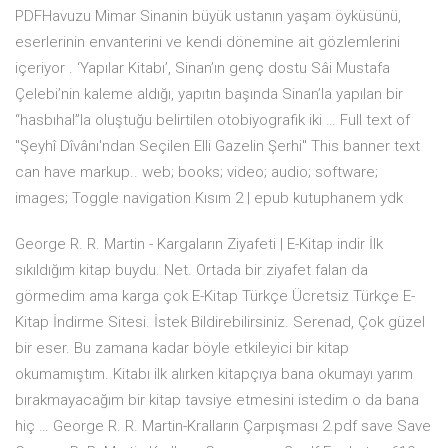
PDFHavuzu Mimar Sinanin büyük ustanın yaşam öyküsünü,
eserlerinin envanterini ve kendi dönemine ait gözlemlerini
içeriyor . ‘Yapılar Kitabı’, Sinan’ın genç dostu Sâi Mustafa
Çelebi’nin kaleme aldığı, yapıtın başında Sinan’la yapılan bir
“hasbıhal”la oluştuğu belirtilen otobiyografik iki … Full text of
"Şeyhî Dîvânı'ndan Seçilen Elli Gazelin Şerhi" This banner text
can have markup.. web; books; video; audio; software;
images; Toggle navigation Kısım 2 | epub kutuphanem ydk
George R. R. Martin - Kargaların Ziyafeti | E-Kitap indir İlk
sıkıldığım kitap buydu. Net. Ortada bir ziyafet falan da
görmedim ama karga çok E-Kitap Türkçe Ücretsiz Türkçe E-
Kitap İndirme Sitesi. İstek Bildirebilirsiniz. Serenad, Çok güzel
bir eser. Bu zamana kadar böyle etkileyici bir kitap
okumamıştım. Kitabı ilk alırken kitapçıya bana okumayı yarım
bırakmayacağım bir kitap tavsiye etmesini istedim o da bana
hiç … George R. R. Martin-Kralların Çarpışması 2.pdf save Save