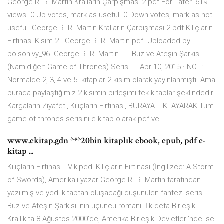
George R. R. Martin-Kralların Çarpışması 2.pdf For Later. 619
views. 0 Up votes, mark as useful. 0 Down votes, mark as not
useful. George R. R. Martin-Kralların Çarpışması 2.pdf Kılıçların
Fırtınası Kısım 2 - George R. R. Martin.pdf. Uploaded by.
poisonivy_96. George R. R. Martin - … Buz ve Ateşin Şarkısı
(Namıdiğer: Game of Thrones) Serisi ... Apr 10, 2015 · NOT:
Normalde 2, 3, 4 ve 5. kitaplar 2 kısım olarak yayınlanmıştı. Ama
burada paylaştığımız 2 kısımın birleşimi tek kitaplar şeklindedir.
Kargaların Ziyafeti, Kılıçların Fırtınası, BURAYA TIKLAYARAK Tüm
game of thrones serisini e kitap olarak pdf ve …
www.ekitap.gdn ***20bin kitaplık ebook, epub, pdf e-
kitap ...
Kılıçların Fırtınası - Vikipedi Kılıçların Fırtınası (İngilizce: A Storm
of Swords), Amerikalı yazar George R. R. Martin tarafından
yazılmış ve yedi kitaptan oluşacağı düşünülen fantezi serisi
Buz ve Ateşin Şarkısı 'nın üçüncü romanı. İlk defa Birleşik
Krallık'ta 8 Ağustos 2000'de, Amerika Birleşik Devletleri'nde ise