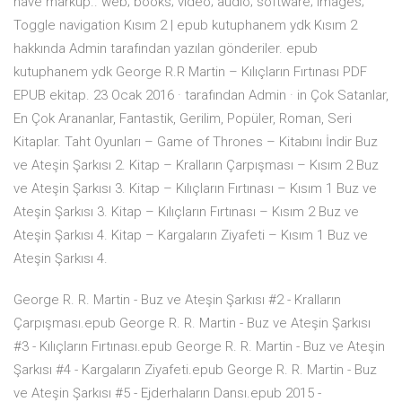
have markup.. web; books; video; audio; software; images;
Toggle navigation Kısım 2 | epub kutuphanem ydk Kısım 2
hakkında Admin tarafından yazılan gönderiler. epub
kutuphanem ydk George R.R Martin – Kılıçların Fırtınası PDF
EPUB ekitap. 23 Ocak 2016 · tarafından Admin · in Çok Satanlar,
En Çok Arananlar, Fantastik, Gerilim, Popüler, Roman, Seri
Kitaplar. Taht Oyunları – Game of Thrones – Kitabını İndir Buz
ve Ateşin Şarkısı 2. Kitap – Kralların Çarpışması – Kısım 2 Buz
ve Ateşin Şarkısı 3. Kitap – Kılıçların Fırtınası – Kısım 1 Buz ve
Ateşin Şarkısı 3. Kitap – Kılıçların Fırtınası – Kısım 2 Buz ve
Ateşin Şarkısı 4. Kitap – Kargaların Ziyafeti – Kısım 1 Buz ve
Ateşin Şarkısı 4.
George R. R. Martin - Buz ve Ateşin Şarkısı #2 - Kralların
Çarpışması.epub George R. R. Martin - Buz ve Ateşin Şarkısı
#3 - Kılıçların Fırtınası.epub George R. R. Martin - Buz ve Ateşin
Şarkısı #4 - Kargaların Ziyafeti.epub George R. R. Martin - Buz
ve Ateşin Şarkısı #5 - Ejderhaların Dansı.epub 2015 -