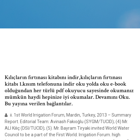
Kılıçların fırtınası kitabını indir,kılıçların fırtınası
kitabı 1.kısım telefonuna indir oku yolda oku e-book
olduğundan her türlü pdf okuyucu sayesinde okumanız
mümkün haydi hepinize iyi okumalar. Devamını Oku.
Bu yayına verilen bağlantılar.
ii. 1st World Irrigation Forum, Mardin, Turkey, 2013 – Summary
Report. Editorial Team: Avinash Fakıoğlu (SYGM/TUCID); (4) Mr.
ALİ Kılıç (DSI/TUCID); (5). Mr. Bayram Tiryaki invited World Water
Council to be a part of the First World. Irrigation Forum. high