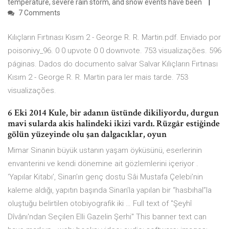
temperature, severe rain storm, and snow events have been
7 Comments
Kılıçların Fırtınası Kısım 2 - George R. R. Martin.pdf. Enviado por
poisonivy_96. 0 0 upvote 0 0 downvote. 753 visualizações. 596
páginas. Dados do documento salvar Salvar Kılıçların Fırtınası
Kısım 2 - George R. R. Martin para ler mais tarde. 753
visualizações.
6 Eki 2014 Kule, bir adanın üstünde dikiliyordu, durgun
mavi sularda akis halindeki ikizi vardı. Rüzgâr estiğinde
gölün yüzeyinde olu şan dalgacıklar, oyun
Mimar Sinanin büyük ustanın yaşam öyküsünü, eserlerinin
envanterini ve kendi dönemine ait gözlemlerini içeriyor .
‘Yapılar Kitabı’, Sinan’ın genç dostu Sâi Mustafa Çelebi’nin
kaleme aldığı, yapıtın başında Sinan’la yapılan bir “hasbıhal”la
oluştuğu belirtilen otobiyografik iki … Full text of "Şeyhî
Dîvânı'ndan Seçilen Elli Gazelin Şerhi" This banner text can