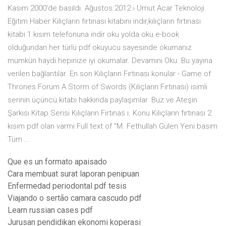
Kasım 2000'de basıldı. Ağustos 2012 › Umut Acar Teknoloji
Eğitim Haber Kılıçların fırtınası kitabını indir,kılıçların fırtınası
kitabı 1.kısım telefonuna indir oku yolda oku e-book
olduğundan her türlü pdf okuyucu sayesinde okumanız
mümkün haydi hepinize iyi okumalar. Devamını Oku. Bu yayına
verilen bağlantılar. En son Kılıçların Fırtınası konular - Game of
Thrones Forum A Storm of Swords (Kılıçların Fırtınası) isimli
serinin üçüncü kitabı hakkında paylaşımlar. Buz ve Ateşin
Şarkısı Kitap Serisi Kılıçların Fırtınas ı. Konu Kılıçların fırtınası 2
kısım pdf olan varmı Full text of "M. Fethullah Gülen Yeni basım
Tüm ...
Que es un formato apaisado
Cara membuat surat laporan penipuan
Enfermedad periodontal pdf tesis
Viajando o sertão camara cascudo pdf
Learn russian cases pdf
Jurusan pendidikan ekonomi koperasi